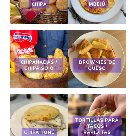
CHIPA
MBEJÚ
CHIPANADAS /
BROWNIES DE
CHIPA SO'O
QUESO
TORTILLAS PARA
TACOS /
CHIPÁ TONÉ
RAPIDITAS