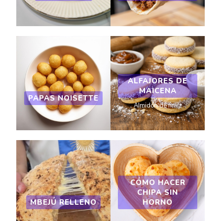
ALFAJORES DE
MAICENA
PAPAS NOISETTE
Almidón de maíz
CÓMO HACER
CHIPA SIN
MBEJÚ RELLENO
HORNO