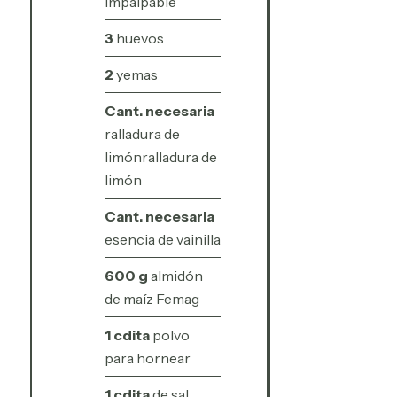
impalpable
3
huevos
2
yemas
Cant. necesaria
ralladura de
limónralladura de
limón
Cant. necesaria
esencia de vainilla
600 g
almidón
de maíz Femag
1 cdita
polvo
para hornear
1 cdita
de sal