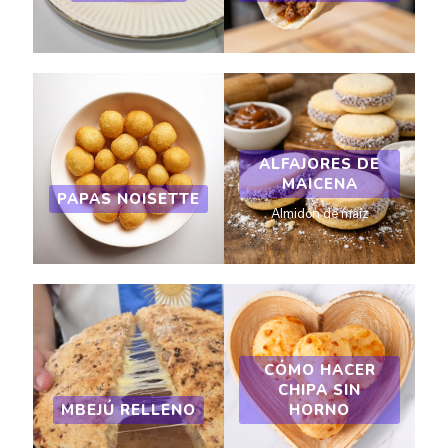
ALFAJORES DE
MAICENA
PAPAS NOISETTE
Almidón de maíz
CÓMO HACER
CHIPA SIN
MBEJÚ RELLENO
HORNO