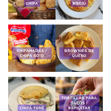
CHIPA
MBEJÚ
CHIPANADAS /
BROWNIES DE
CHIPA SO'O
QUESO
TORTILLAS PARA
TACOS /
CHIPÁ TONÉ
RAPIDITAS