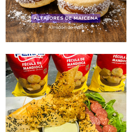
ALFAJORES DE MAICENA
Almidón de maíz