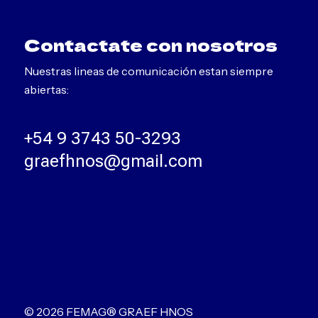
b
e
Contactate con nosotros
l
e
Nuestras lineas de comunicación estan siempre
f
abiertas:
t
b
+54 9 3743 50-3293
l
a
graefhnos@gmail.com
n
k
© 2026 FEMAG® GRAEF HNOS