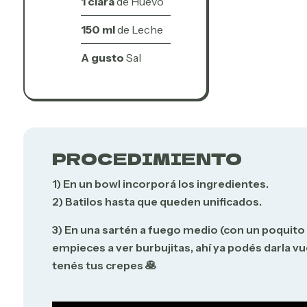
1 clara
de Huevo
150 ml
de Leche
A gusto
Sal
PROCEDIMIENTO
1) En un bowl incorporá los ingredientes.
2) Batilos hasta que queden unificados.
3) En una sartén a fuego medio (con un poquito d
empieces a ver burbujitas, ahí ya podés darla vue
tenés tus crepes 🥞