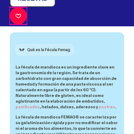
Qué es la Fécula Femag
La
fécula de mandioca
es un ingrediente clave en
la gastronomía de la región. Se trata de un
carbohidrato con gran capacidad de absorción de
humedad y formación de una pasta viscosa al ser
calentado en agua (a partir de los 60 °C).
Naturalmente
libre de gluten
, es ideal como
aglutinante en la elaboración de embutidos,
panificados
, helados, dulces, aderezos y
postres
.
La fécula de mandioca FEMAG® se caracteriza por
su
gelatinización rápida
y por no modificar el sabor
ni el aroma de los alimentos, lo que la convierte en
un ingrediente versátil tanto para preparaciones