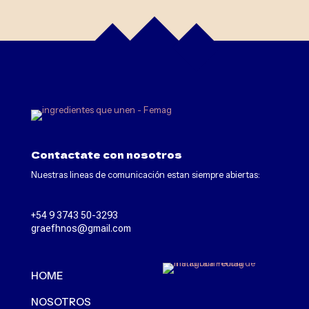
b
e
l
e
f
t
b
l
a
n
k
Contactate con nosotros
Nuestras lineas de comunicación estan siempre abiertas:
+54 9 3743 50-3293
graefhnos@gmail.com
HOME
NOSOTROS